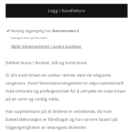
for
for
Krans-
Krans-
Legg i handlekurv
pastelldrøm
pastelldrøm
Henting tilgjengelig hos
Skonnertveien 8
Vanligvis klar på fire timer
Sjekk tilgjengelighet i andre butikker
Delikat krans i fersken, blå og hvite toner
Gi din siste hilsen en vakker ramme med vår elegante
sorgkrans. Hvert blomsterarrangement er nøye sammensatt
med omtanke og profesjonalitet for å uttrykke en siste hilsen
på en varm og verdig måte.
Vær oppmerksom på at bildene er veiledende, da hver
bukett/dekorasjon er håndlaget og kan variere basert på
tilgjengeligheten av sesongens blomster.