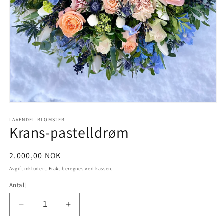
Åpne
medie
1
LAVENDEL BLOMSTER
Krans-pastelldrøm
i
modal
Vanlig
2.000,00 NOK
pris
Avgift inkludert.
Frakt
beregnes ved kassen.
Antall
Senk
Øk
antallet
antallet