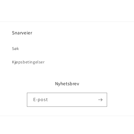
Snarveier
Søk
Kjøpsbetingelser
Nyhetsbrev
E-post
Betalingsmåter
© 2026,
Lavendel blomster
Drevet av Shopify