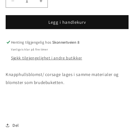
Senk
Øk
antallet
antallet
for
for
Knapphullsblomst
Knapphullsblomst
Legg i handlekurv
Henting tilgjengelig hos
Skonnertveien 8
Vanligvis klar på fire timer
Sjekk tilgjengelighet i andre butikker
Knapphullsblomst/ corsage lages i samme materialer og
blomster som brudebuketten.
Del