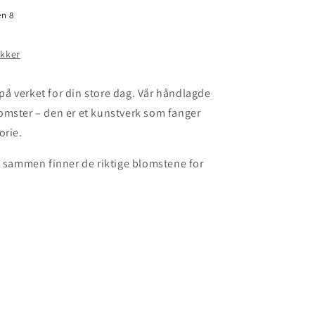
en 8
ikker
å verket for din store dag. Vår håndlagde
omster – den er et kunstverk som fanger
orie.
i sammen finner de riktige blomstene for