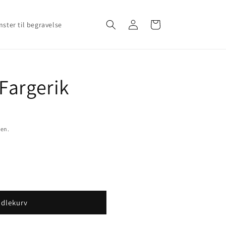
Logg
Handlekurv
ster til begravelse
inn
Fargerik
sen.
ndlekurv