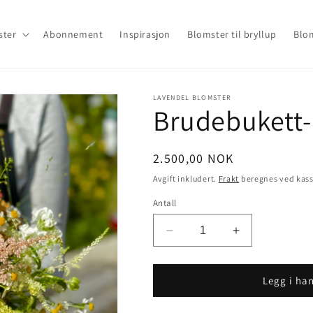
ster
Abonnement
Inspirasjon
Blomster til bryllup
Blom
LAVENDEL BLOMSTER
Brudebukett-
Vanlig
2.500,00 NOK
pris
Avgift inkludert.
Frakt
beregnes ved kas
Antall
Senk
Øk
antallet
antallet
for
for
Brudebukett-
Brudebukett-
Legg i ha
Fargerik
Fargerik