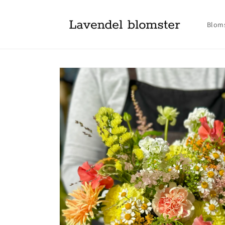
Gå videre
til
innholdet
Blom
Hopp til
produktinformasjon