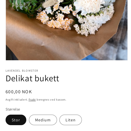
Åpne
medie
1
LAVENDEL BLOMSTER
Delikat bukett
i
modal
Vanlig
600,00 NOK
pris
Avgift inkludert.
Frakt
beregnes ved kassen.
Størrelse
Stor
Medium
Liten