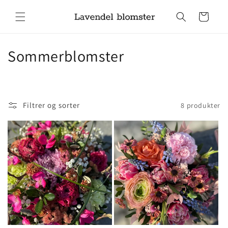
Gå videre
til
Handlekurv
innholdet
S
Sommerblomster
a
m
Filtrer og sorter
8 produkter
l
i
n
g
: