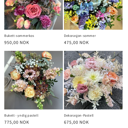
Bukett-sommerkos
Dekorasjon-sommer
Vanlig
950,00 NOK
Vanlig
475,00 NOK
pris
pris
Bukett - yndig pastell
Dekorasjon-Pastell
Vanlig
775,00 NOK
Vanlig
675,00 NOK