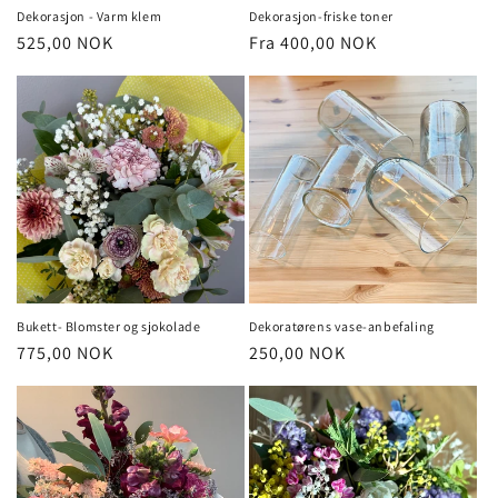
Dekorasjon - Varm klem
Dekorasjon-friske toner
Vanlig
525,00 NOK
Vanlig
Fra 400,00 NOK
pris
pris
Bukett- Blomster og sjokolade
Dekoratørens vase-anbefaling
Vanlig
775,00 NOK
Vanlig
250,00 NOK
pris
pris