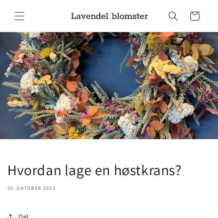
Gå videre
til
Handlekurv
innholdet
Hvordan lage en høstkrans?
30. OKTOBER 2023
Del