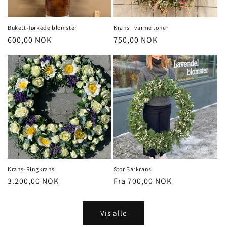
Bukett-Tørkede blomster
Krans i varme toner
Vanlig
600,00 NOK
Vanlig
750,00 NOK
pris
pris
Krans-Ringkrans
Stor Barkrans
Vanlig
3.200,00 NOK
Vanlig
Fra 700,00 NOK
pris
pris
Vis alle