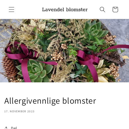
Gå videre
til
Handlekurv
innholdet
Allergivennlige blomster
17. NOVEMBER 2023
Del